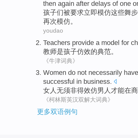
then
again
after
delays of
one
o
孩子
们
被
要求
立即
模仿
这些
舞步
再次
模仿。
youdao
Teachers provide
a model for
ch
教师
是
孩子
仿效
的典范。
《牛津词典》
Women
do not
necessarily hav
successful
in
business
.
女人
无须
非得
效仿
男人
才能
在
商
《柯林斯英汉双解大词典》
更多双语例句