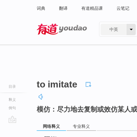
词典
翻译
有道精品课
云笔记
中英
有道 - 网易旗下搜索
to imitate
目录
释义
模仿：尽力地去复制或效仿某人
例句
网络释义
专业释义
go
top