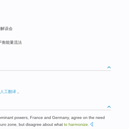
解误会
平衡能量流法
人工翻译
。
ominant
powers
,
France
and
Germany
,
agree
on
the
need
euro
zone,
but
disagree
about what
to
harmonize
.