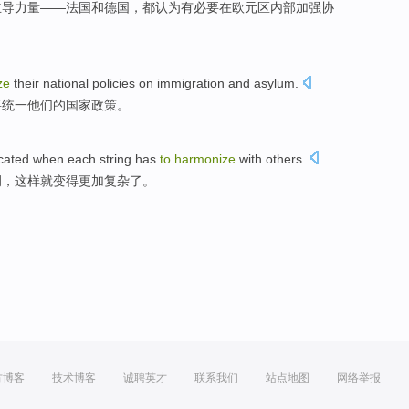
主导
力量
——
法国
和
德国
，
都认为
有
必要
在
欧元区内部
加强
协
。
ze
their
national
policies
on
immigration
and
asylum
.
将统一
他们
的
国家
政策
。
cated
when
each
string has
to
harmonize
with
others
.
调
，
这样
就变得
更加
复杂
了。
方博客
技术博客
诚聘英才
联系我们
站点地图
网络举报