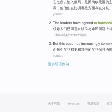
它
之所以
陷入僵局，
是因为
欧元区
的
调，
但
他们在协调哪些方面存在分歧
youdao
The leaders
have
agreed
to
harmoni
领导
人们
已
同意
在
移民
与
难民
问题
上
《柯林斯英汉双解大词典》
But
this
becomes
increasingly
compli
而
每个
琴丝都
要
和
其他
的琴丝保持
协
youdao
更多双语例句
关于有道
Investors
有道智选
官