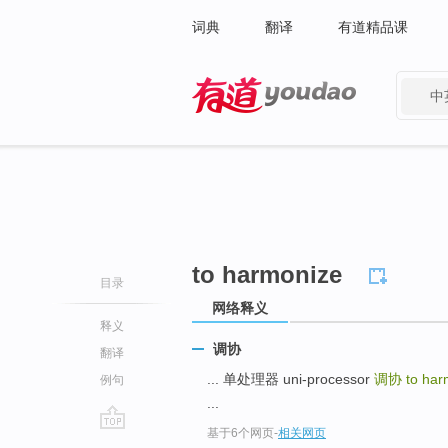
词典
翻译
有道精品课
中
有道 - 网易旗下搜索
to harmonize
目录
网络释义
释义
调协
翻译
... 单处理器 uni-processor
调协
to har
例句
...
基于6个网页
-
相关网页
go