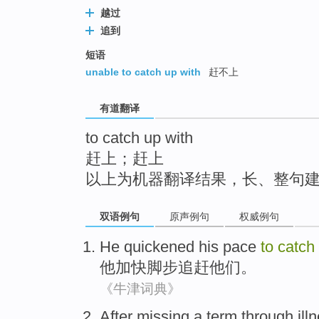
top
越过
追到
短语
unable to catch up with
赶不上
有道翻译
to catch up with
赶上；赶上
以上为机器翻译结果，长、整句
双语例句
原声例句
权威例句
He
quickened
his pace
to
catch
他
加快
脚步
追赶
他们
。
《牛津词典》
After
missing
a
term
through ill