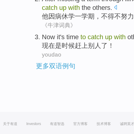
catch
up
with
the others
.
他因病休学
一
学期
，
不得不
努力
《牛津词典》
N
ow it's time
to
catch
up
with
ot
现
在是时候赶上别人了！
youdao
更多双语例句
关于有道
Investors
有道智选
官方博客
技术博客
诚聘英