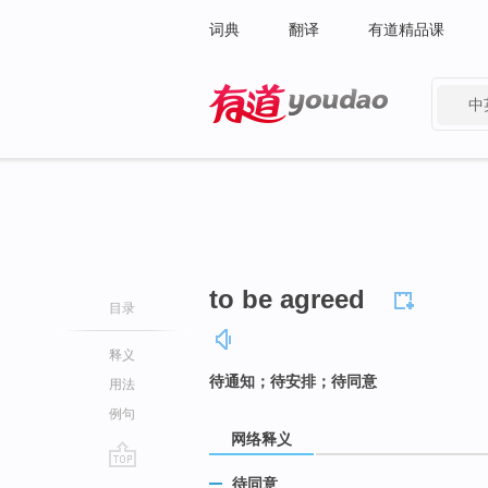
词典
翻译
有道精品课
中
有道 - 网易旗下搜索
to be agreed
目录
释义
待通知；待安排；待同意
用法
例句
网络释义
go
待同意