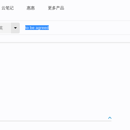
云笔记
惠惠
更多产品
英