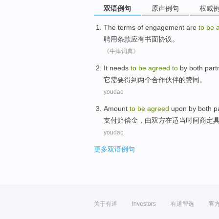
双语例句
原声例句
权威
The terms
of engagement are
to
be
聘用
条款应有书面
协议
。
《牛津词典》
It
needs
to
be
agreed
to
by
both
part
它
需要
得到
两个
合作伙伴
的
赞同
。
youdao
Amount
to
be
agreed
upon
by
both
p
支付赔偿金
，
由
双方
在
适当时间商定
youdao
更多双语例句
关于有道
Investors
有道智选
官