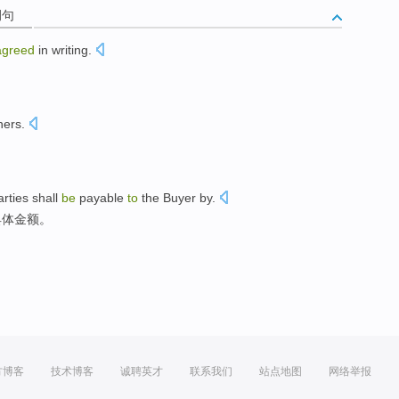
例句
agreed
in writing
.
ners
.
arties
shall
be
payable
to
the Buyer by.
具体
金额
。
方博客
技术博客
诚聘英才
联系我们
站点地图
网络举报