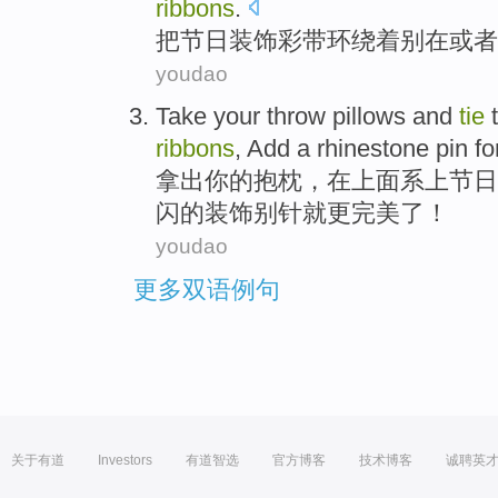
ribbons
.
把
节日
装饰彩带环绕着别
在
或者
youdao
Take
your
throw pillows
and
tie
ribbons
, Add a rhinestone
pin
fo
拿出
你
的抱
枕
，在上面
系
上
节日
闪的装饰别针就更完美了！
youdao
更多双语例句
关于有道
Investors
有道智选
官方博客
技术博客
诚聘英