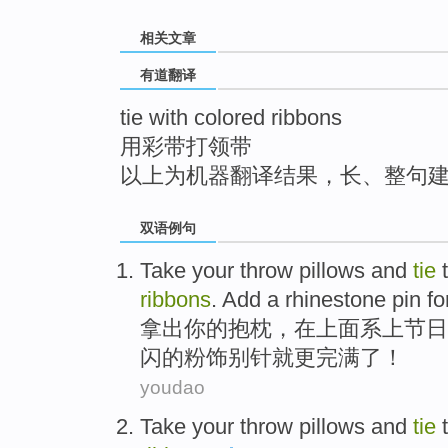
top
相关文章
有道翻译
tie with colored ribbons
用彩带打领带
以上为机器翻译结果，长、整句
双语例句
Take
your
throw pillows
and
tie
ribbons
. Add a rhinestone
pin
fo
拿出
你
的抱
枕
，在上面
系
上
节日
闪的粉饰别针就更完满了！
youdao
Take your throw
pillows and
tie