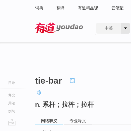
词典
翻译
有道精品课
云笔记
中英
有道 - 网易旗下搜索
tie-bar
目录
释义
n. 系杆；拉杵；拉杆
用法
例句
网络释义
专业释义
go