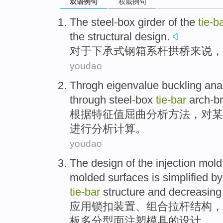
双语例句
权威例句
The steel
-
box
girder of the
tie-b
the
structural
design.
对于
下承式钢箱系
杆拱桥
来说，
youdao
Throgh
eigenvalue
buckling
ana
through
steel
-
box
tie-bar
arch
-
b
根据
特征值
屈曲
分析
方法，对
某
进行
分析计算。
youdao
The
design
of
the
injection
mold
molded
surfaces
is
simplified
by
tie-bar
structure
and
decreasing
应用
锁
扣
装置
、
组合
拉杆
结构
，
板
多分型
面
注塑
模具
的
设计
。