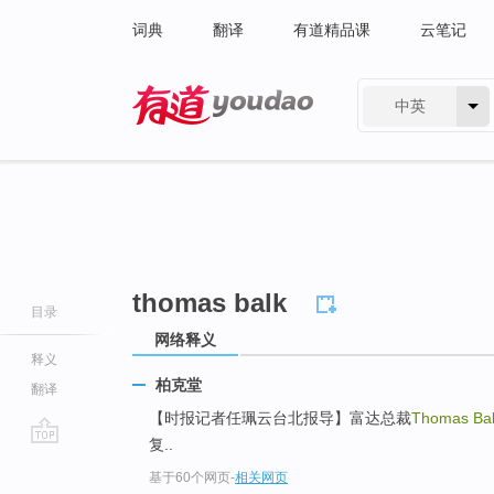
词典
翻译
有道精品课
云笔记
中英
有道 - 网易旗下搜索
thomas balk
目录
网络释义
释义
柏克堂
翻译
【时报记者任珮云台北报导】富达总裁
Thomas Ba
复..
go
基于60个网页
-
相关网页
top