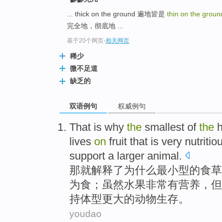
... thick on the ground 遍地皆是
thin on the grou
完全地，彻底地 ...
基于20个网页
-
相关网页
稀少
微不足道
缺乏的
双语例句
权威例句
That
is
why
the
smallest
of
the
lives
on
fruit
that
is very
nutritio
support
a larger
animal
.
那
就
解释了
为什么
最
小型
的
食草
为食；虽然水果
非常
有营养
，
但
持
体型
更
大的动物生存。
youdao