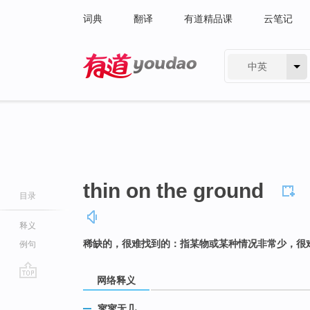
词典
翻译
有道精品课
云笔记
中英
有道 - 网易旗下搜索
thin on the ground
目录
释义
稀缺的，很难找到的：指某物或某种情况非常少，很
例句
网络释义
go
top
寥寥无几