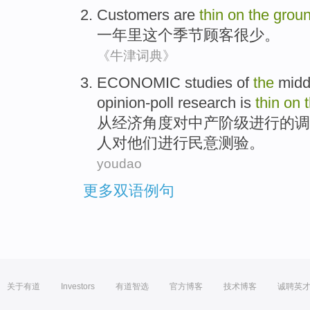
Customers
are
thin
on
the
grou
一年里
这个
季节
顾客
很少
。
《牛津词典》
ECONOMIC
studies
of
the
midd
opinion-poll
research is
thin
on
从
经济
角度对
中产
阶级
进行的
调
人
对
他们进行民意测验。
youdao
更多双语例句
关于有道
Investors
有道智选
官方博客
技术博客
诚聘英