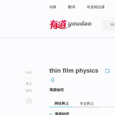
词典
翻译
有道精品课
中
有道 - 网易旗下搜索
thin film physics
目录
释义
薄膜物理
例句
网络释义
专业释义
go
top
薄膜物理