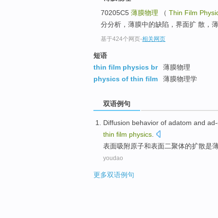
70205C5
薄膜物理
（
Thin Film Physi
分分析，薄膜中的缺陷，界面扩 散，
基于424个网页
-
相关网页
短语
thin film physics br
薄膜物理
physics of thin film
薄膜物理学
双语例句
Diffusion
behavior
of
adatom
and
ad-
thin
film
physics
.
表面吸附原子
和
表面
二聚体
的
扩散
是
youdao
更多双语例句