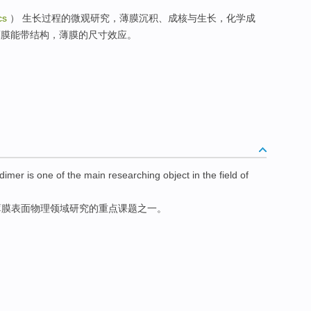
cs
） 生长过程的微观研究，薄膜沉积、成核与生长，化学成
薄膜能带结构，薄膜的尺寸效应。
dimer
is
one of
the main researching
object in the
field
of
薄膜
表面物理
领域
研究
的重点课题
之一
。