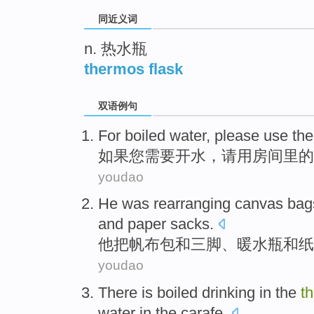
同近义词
n. 热水瓶
thermos flask
双语例句
For
boiled water
,
please
use
the
如果
您
需要
开水
，
请
用
房间里
的
youdao
He
was rearranging canvas
bag
and
paper sacks
.
他
把
帆布
包
和
三脚
、
暖水瓶
和
纸
youdao
There is
boiled drinking
in
the
t
water in the
carafe
.