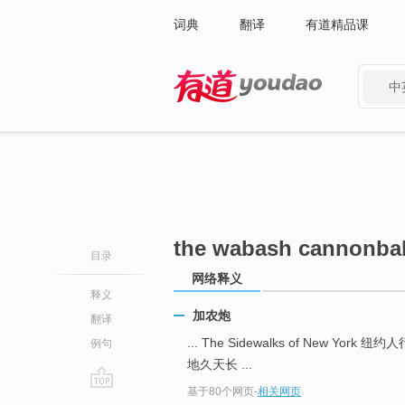
词典
翻译
有道精品课
中
有道 - 网易旗下搜索
the wabash cannonbal
目录
网络释义
释义
加农炮
翻译
... The Sidewalks of New York 纽
例句
地久天长 ...
基于80个网页
-
相关网页
go