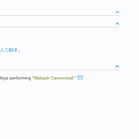
人工翻译
。
oys performing "
Wabash
Cannonball
."