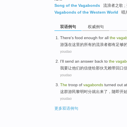
Song of the Vagabonds
流浪者之歌 ;
Vagabonds of the Western World
唱
双语例句
权威例句
There
's
food
enough
for
all
the
vaga
游荡
在这里
的
所有
的
流浪者都
有
足够
youdao
I
'll
send
an answer back to
the
vagab
我
要
让
他们
的信使给
那
伙无赖带回
口
youdao
The
troop of
vagabonds
turned
out
a
这
群
游民
黎明
时分
就出来
了，随即
开
youdao
更多双语例句