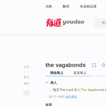
词典
翻译
有道精品课
中
有道 - 网易旗下搜索
the vagabonds
目录
网络释义
英英释义
释义
旅人
例句
... 地主The Lord
旅人The Vagabonds
基于1个网页
-
相关网页
go
top
短语