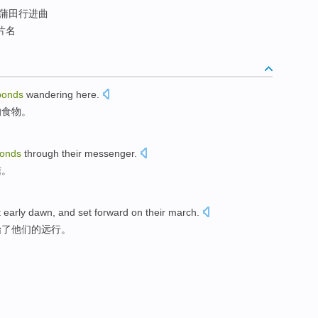
 蒲田行进曲
片名
bonds
wandering
here
.
的
食物
。
onds
through
their
messenger
.
信。
t early dawn
, and
set
forward on
their
march
.
始
了
他们的
远行
。