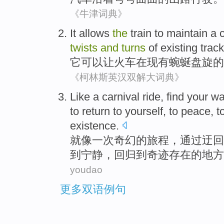
《牛津词典》
It
allows
the
train
to
maintain
a 
twists
and
turns
of
existing
track
它
可以让
火车
在
现有
蜿蜒
盘旋
的
《柯林斯英汉双解大词典》
Like
a
carnival
ride
, find your
wa
to
return
to
yourself
,
to
peace
, t
existence
.
就像
一次
奇幻
的
旅程
，
通过
迂回
到
宁静
，回归到
奇迹
存在
的地方
youdao
更多双语例句