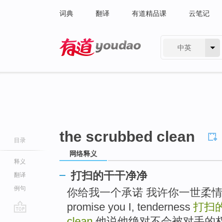
词典
翻译
有道精品课
云笔记
中英
有道 - 网易旗下搜索
the scrubbed clean
目录
网络释义
释义
打扫的干干净净
翻译
例句
你给我一个承诺 我许你一世柔情 » You 
promise you I, tenderness
打扫
go
clean
他说他绝对不会被对手的权势吓倒 » 