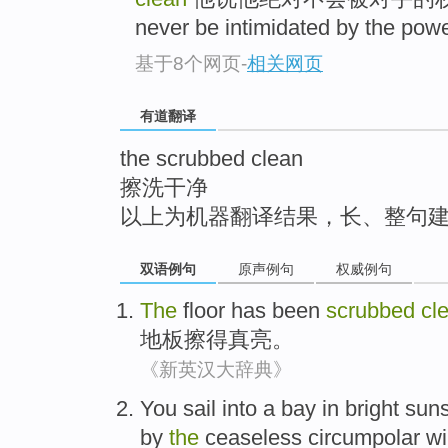
top
never be intimidated by the powe
基于8个网页
-
相关网页
有道翻译
the scrubbed clean
擦洗干净
以上为机器翻译结果，长、整句
双语例句
原声例句
权威例句
The
floor
has been
scrubbed
cl
地
板擦
得真
亮。
《新英汉大辞典》
You
sail
into a
bay
in
bright
sun
by
the
ceaseless
circumpolar
wi