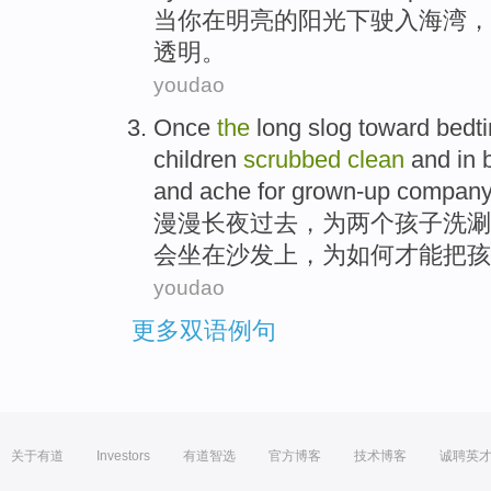
当
你
在
明亮的
阳光下
驶入
海湾
，
透明
。
youdao
Once
the
long slog toward
bedt
children
scrubbed
clean
and in 
and
ache for
grown-up company
漫漫
长夜
过去
，为
两个
孩子
洗涮
会
坐在
沙发
上，
为
如何才能把孩
youdao
更多双语例句
关于有道
Investors
有道智选
官方博客
技术博客
诚聘英