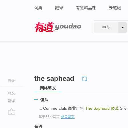
词典
翻译
有道精品课
云笔记
中英
有道 - 网易旗下搜索
the saphead
目录
网络释义
释义
傻瓜
翻译
... Commerclals 商业广告
The Saphead
傻瓜
Slie
基于56个网页
-
相关网页
go
top
短语