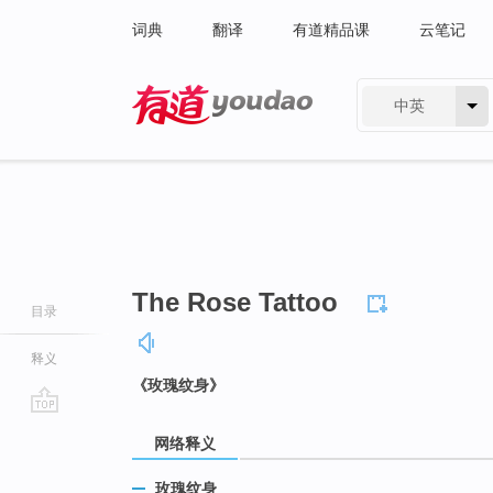
词典
翻译
有道精品课
云笔记
中英
有道 - 网易旗下搜索
The Rose Tattoo
目录
释义
《玫瑰纹身》
go
网络释义
top
玫瑰纹身