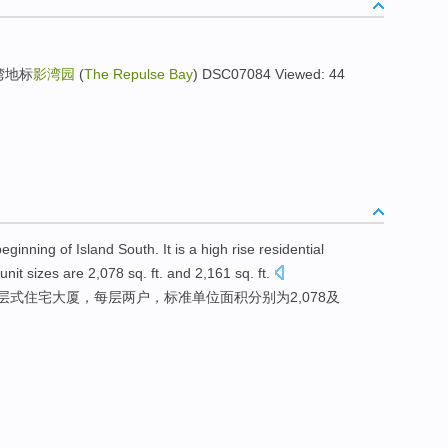
湾地标
影湾园
(
The Repulse Bay
) DSC07084 Viewed: 44
beginning
of Island South. It
is
a
high rise
residential
unit
sizes are
2,078
sq.
ft.
and
2,161
sq.
ft.
层
式住宅
大厦
，
每
层
两
户，标准
单位
面积
分别
为2,078
及