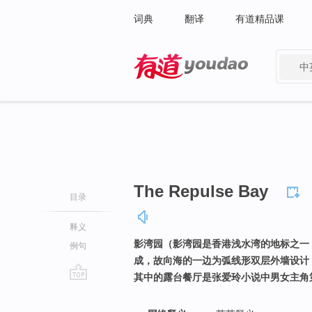
词典
翻译
有道精品课
中
有道 - 网易旗下搜索
The Repulse Bay
目录
释义
影湾园（影湾园是香港浅水湾的地标之一
例句
成，故向海的一边为弧线形双层外墙设计
其中的露台餐厅是张爱玲小说中男女主角
go
top