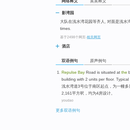
网络释义
英英释义
影湾园
大队在浅水湾花园等齐人, 对面是浅水
times.
基于2498个网页
-
相关网页
酒店
双语例句
原声例句
Repulse
Bay
Road
is situated at
the
building
with
2
units
per
floor
. Typical
浅水湾
道3号
位于
南区
起点
，
为
一
幢多
2,161平方
呎
，均为4房设计。
youdao
更多双语例句