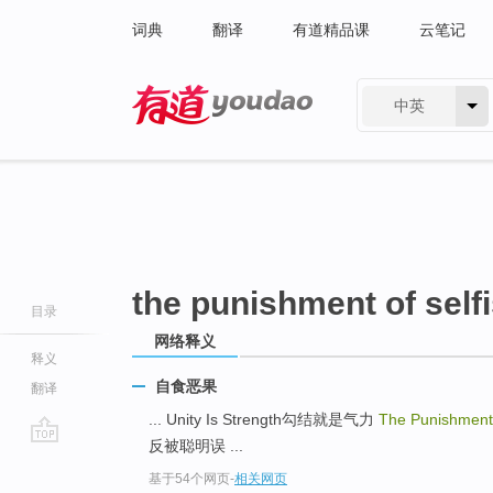
词典
翻译
有道精品课
云笔记
中英
有道 - 网易旗下搜索
the punishment of self
目录
网络释义
释义
自食恶果
翻译
... Unity Is Strength勾结就是气力
The Punishment 
反被聪明误 ...
go
基于54个网页
-
相关网页
top