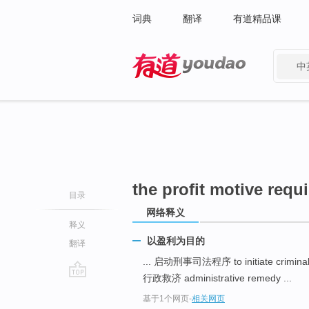
词典
翻译
有道精品课
中
有道 - 网易旗下搜索
the profit motive requ
目录
网络释义
释义
以盈利为目的
翻译
... 启动刑事司法程序 to initiate criminal
行政救济 administrative remedy ...
go
基于1个网页
-
相关网页
top