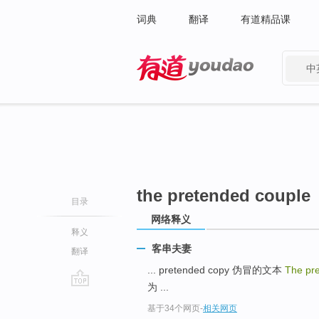
词典
翻译
有道精品课
中
有道 - 网易旗下搜索
the pretended couple
目录
网络释义
释义
客串夫妻
翻译
... pretended copy 伪冒的文本
The pr
为 ...
go
基于34个网页
-
相关网页
top