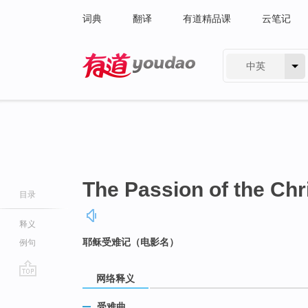
词典
翻译
有道精品课
云笔记
中英
有道 - 网易旗下搜索
The Passion of the Chr
目录
释义
耶稣受难记（电影名）
例句
网络释义
go
top
受难曲