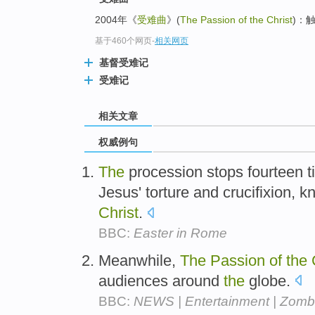
2004年《
受难曲
》(
The Passion of the Christ
)：
基于460个网页
-
相关网页
基督受难记
受难记
相关文章
权威例句
The
procession stops fourteen t
Jesus' torture and crucifixion, 
Christ
.
BBC:
Easter in Rome
Meanwhile,
The
Passion
of
the
audiences around
the
globe.
BBC:
NEWS | Entertainment | Zombi