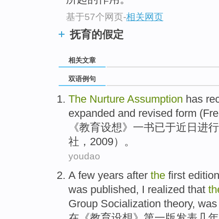
基于57个网页
-
相关网页
抚育的假定
相关文章
双语例句
The
Nurture
Assumption
has
re
expanded
and
revised
form (
Fre
《
教育
设想
》一书
已
于近日
进行
社
，2009）。
youdao
A
few
years after
the
first
editio
was published
,
I
realized
that
th
Group
Socialization
theory
, wa
在
《
教育
设想
》
第一版
发表
几年