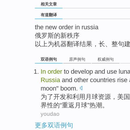
相关文章
top
有道翻译
the new order in russia
俄罗斯的新秩序
以上为机器翻译结果，长、整句
双语例句
原声例句
权威例句
In
order
to
develop
and
use
luna
Russia
and other
countries
rise
moon
"
boom
.
为了
开发
和
利用
月球
资源
，
美国
界性
的
“
重返
月球
”
热潮
。
youdao
更多双语例句