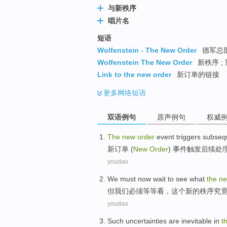
与新秩序
唱片名
短语
Wolfenstein - The New Order
德军总部
Wolfenstein The New Order
新秩序 ;
Link to the new order
新订单的链接
更多
网络短语
双语例句
原声例句
权威
The
new
order
event triggers
subseq
新
订单
(
New
Order
)
事件
触发
后续
处
youdao
We
must
now wait
to see
what
the
n
但
我们
必须
等等
看
，
这个
新的
秩序
究
youdao
Such
uncertainties
are inevitable
in
t