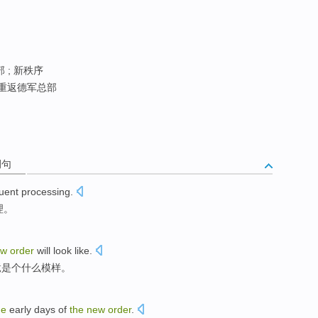
 ; 新秩序
 重返德军总部
例句
uent
processing
.
理。
ew
order
will
look like
.
竟是个
什么
模样
。
he
early days
of
the
new
order
.