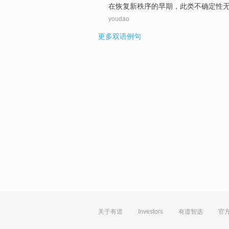
在
恢复
新
秩序
的
早期
，
此类
不确定性
youdao
更多双语例句
关于有道
Investors
有道智选
官