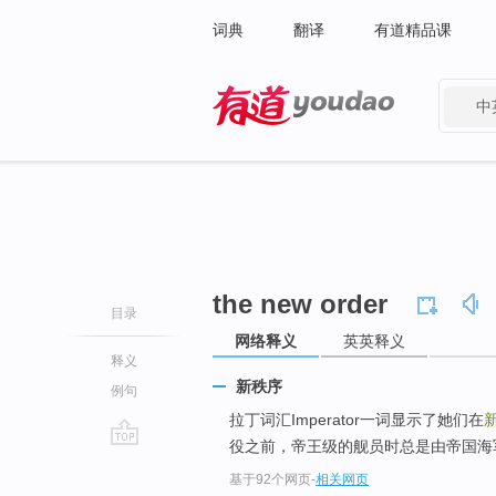
词典
翻译
有道精品课
中
有道 - 网易旗下搜索
the new order
目录
网络释义
英英释义
释义
新秩序
例句
拉丁词汇Imperator一词显示了她们在
役之前，帝王级的舰员时总是由帝国海
go
基于92个网页
-
相关网页
top