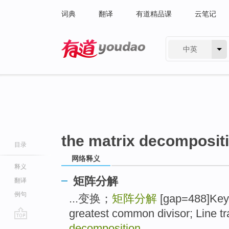
词典
翻译
有道精品课
云笔记
中英
有道 - 网易旗下搜索
the matrix decomposit
目录
网络释义
释义
矩阵分解
翻译
例句
...变换；
矩阵分解
[gap=488]Keyw
greatest common divisor; Line t
go
decomposition
...