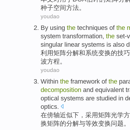
种子空间
方法。
youdao
By using
the
techniques
of
the
m
system
transformation
,
the
set-
singular linear
systems
is also 
利用
矩阵
分解
和
系统
变换
的
技巧
波
方程。
youdao
Within
the
framework
of
the
para
decomposition
and
equivalent
t
optical
systems
are
studied
in
d
optics
.
在
傍轴
近似
下，采用
矩阵
光学
方
换
矩阵
的
分解
与
等效
变换问题。