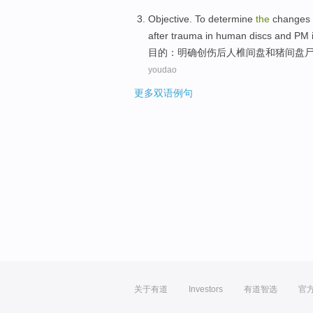
Objective
. To
determine
the
changes
after
trauma
in
human
discs
and PM
目的
：
明确
创伤
后人
椎间盘
和
猪
间
盘
youdao
更多双语例句
关于有道
Investors
有道智选
官