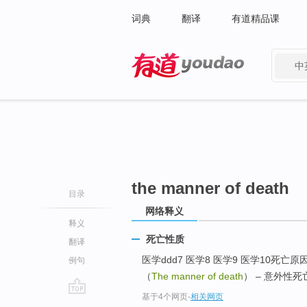
词典
翻译
有道精品课
中
有道 - 网易旗下搜索
the manner of death
目录
网络释义
释义
死亡性质
翻译
医学ddd7 医学8 医学9 医学10死亡原因（
例句
（
The manner of death
） – 意外性死
基于4个网页
-
相关网页
go