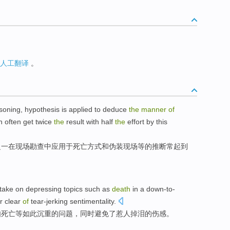
人工翻译
。
soning
,
hypothesis
is
applied
to
deduce
the
manner
of
n
often
get
twice
the
result with half
the
effort by this
之一
在
现场
勘查
中应用
于
死亡
方式
和
伪装
现场
等
的
推断
常
起到
take on
depressing
topics such as
death
in a down-to-
r clear
of
tear-jerking
sentimentality
.
如
死亡
等如此沉重的问题，
同时
避免了惹人掉泪的伤感。