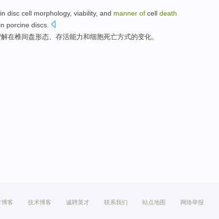
in
disc
cell
morphology
,
viability
,
and
manner
of
cell
death
in porcine
discs
.
尸解
在
椎间盘
形态
、
存活
能力和
细胞
死亡
方式
的
变化
。
方博客
技术博客
诚聘英才
联系我们
站点地图
网络举报