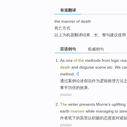
top
有道翻译
the manner of death
死亡方式
以上为机器翻译结果，长、整句建议使用
双语例句
权威例句
As
one
of
the
methods
from
logic
rea
death
and
disguise
scene
etc.
We ca
method.
通过
案例
论述假说
作为
逻辑
推理
方法
事半功倍
的
效果
。
youdao
The
writer
presents Morrie
's uplifting
earth
manner
while
managing to stee
作者
笔下
的莫里
以
积极的
态度
面对
诸
youdao