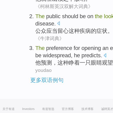
《柯林斯英汉双解大词典》
The
public
should be
on
the
loo
disease
.
公众
应当
留心
这种
疾病
的
症状
。
《牛津词典》
The
preference
for opening
an
e
be
widespread
,
he
predicts
.
他
预测
，这种睁着
一
只
眼睛
观望
youdao
更多双语例句
关于有道
Investors
有道智选
官方博客
技术博客
诚聘英