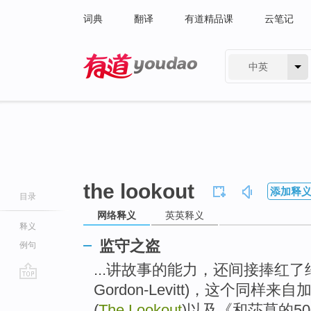
词典
翻译
有道精品课
云笔记
中英
有道 - 网易旗下搜索
the lookout
添加释
目录
网络释义
英英释义
释义
监守之盗
例句
...讲故事的能力，还间接捧红了约瑟
Gordon-Levitt)，这个同样
go
top
(
The Lookout
)以及《和莎莫的500天》