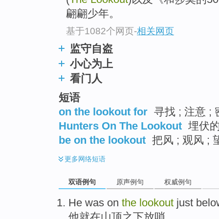
翩翩少年。
基于1082个网页
-
相关网页
监守自盗
小心为上
看门人
短语
on the lookout for
寻找 ; 注意 
Hunters On The Lookout
埋伏
be on the lookout
把风 ; 观风 ; 
更多
网络短语
双语例句
原声例句
权威例句
He
was
on
the
lookout
just
belo
他
就
在
山顶
之下
放哨
。