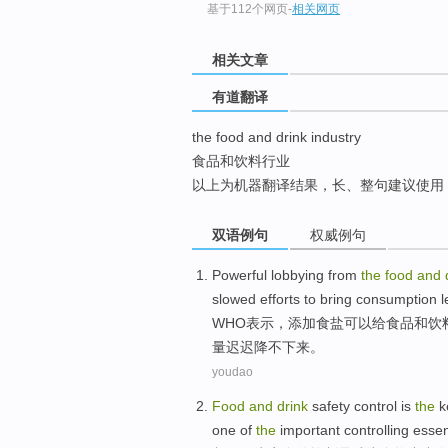
基于112个网页
-
相关网页
top
相关文章
有道翻译
the food and drink industry
食品和饮料行业
以上为机器翻译结果，长、整句建议使用
双语例句
权威例句
Powerful
lobbying
from
the
food
and
slowed efforts to
bring
consumption
l
WHO表示，
添加
食盐
可以
给
食品
和
饮
量
迟迟
降不下来
。
youdao
Food
and
drink
safety
control
is
the
k
one
of
the
important
controlling
essen