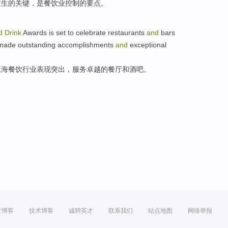
发生
的
关键
，是
餐饮业
控制
的
要点
。
d
Drink
Awards
is set to celebrate
restaurants
and
bars
made outstanding
accomplishments
and
exceptional
上海
餐饮
行业
表现
突出，
服务
卓越
的
餐厅和酒吧。
方博客
技术博客
诚聘英才
联系我们
站点地图
网络举报