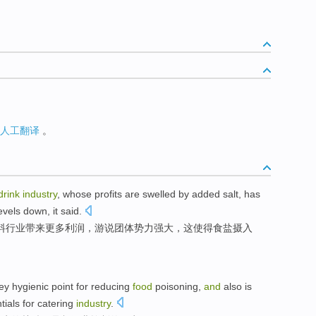
人工翻译
。
drink
industry
, whose
profits
are swelled by
added
salt
, has
evels
down
,
it
said.
料
行业
带来更多利润
，
游说
团体势力
强大
，这使得食盐
摄入
ey
hygienic
point for
reducing
food
poisoning
,
and
also is
tials
for
catering
industry
.