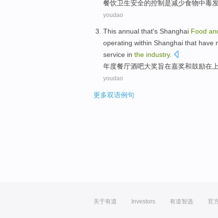
餐饮
卫生
安全
的
控制
是
减少
食物
中毒
youdao
This annual
that's Shanghai
Food
an
operating
within
Shanghai
that have
service
in
the
industry
.
年度
餐厅
酒吧
大奖
旨在
嘉奖
和
鼓励
在
youdao
更多双语例句
关于有道
Investors
有道智选
官