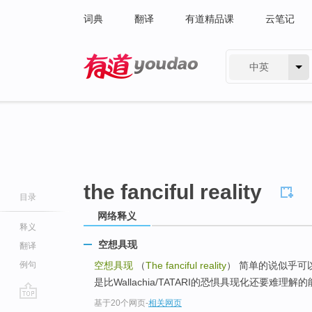
词典
翻译
有道精品课
云笔记
中英
有道 - 网易旗下搜索
the fanciful reality
目录
网络释义
释义
空想具现
翻译
例句
空想具现
（
The fanciful reality
） 简单的说似乎可
是比Wallachia/TATARI的恐惧具现化还要难理解
基于20个网页
-
相关网页
go