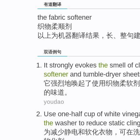
有道翻译
top
the fabric softener
织物柔顺剂
以上为机器翻译结果，长、整句
双语例句
It
strongly
evokes
the
smell
of
c
softener
and
tumble-dryer sheet
它
强烈地
唤起
了
使用
织物
柔软剂
的
味道
。
youdao
Use
one-half
cup
of
white vineg
the
washer
to
reduce
static clin
为
减少
静电
和
软化
衣物
，可
在
洗