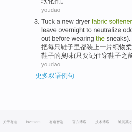
软化剂
。
youdao
Tuck
a
new dryer
fabric
softener
leave overnight
to
neutralize
od
out
before
wearing
the
sneaks).
把
每
只
鞋子
里都装上
一
片
织物柔
鞋子的
臭味
(
只要
记住
穿
鞋子
之
youdao
更多双语例句
关于有道
Investors
有道智选
官方博客
技术博客
诚聘英