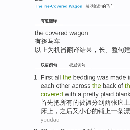
top
The Pie-Covered Wagon
装满馅饼的马车
有道翻译
the covered wagon
有篷马车
以上为机器翻译结果，长、整句
双语例句
权威例句
First
all
the
bedding was made
i
each
other
across
the
back
of
t
covered
with
a
pretty
plaid
blank
首先
把
所有
的
被褥
分到
两
张
床
上
床上，之后
又
小心
的
铺
上
一条
漂
youdao