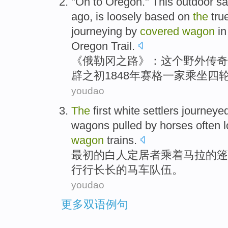
"On to
Oregon
."
This
outdoor
s
ago
, is loosely
based
on
the
tru
journeying
by
covered
wagon
in
Oregon Trail.
《
俄勒冈
之路》：
这个
野外
传奇
辟之
初
1848年赛格
一家
乘坐
四
youdao
The
first
white
settlers
journeye
wagons
pulled by horses
often
l
wagon
trains.
最初
的
白人
定居者
乘着
马拉的
篷
行行长长的马车队伍
。
youdao
更多双语例句