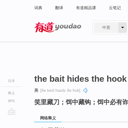
词典
翻译
有道精品课
云笔记
中英
有道 - 网易旗下搜索
the bait hides the hook
目录
美
[ðə beɪt haɪdz ðə hʊk]
释义
笑里藏刀；饵中藏钩；饵中必有
例句
网络释义
go
top