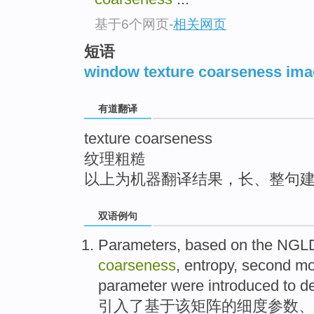
top
基于6个网页
-
相关网页
短语
window texture coarseness im
有道翻译
texture coarseness
纹理粗糙
以上为机器翻译结果，长、整句
双语例句
Parameters
,
based on
the
NGL
coarseness
,
entropy
,
second
mo
parameter
were introduced
to
d
引入了
基于
该
矩阵
的
细
度
参数
、