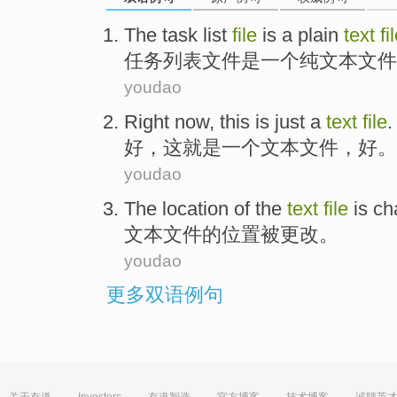
The
task
list
file
is
a
plain
text
fi
任务
列表
文件
是
一个
纯
文本
文件
youdao
Right
now,
this
is just
a
text
file
好
，
这
就是
一个
文本
文件
，
好
。
youdao
The
location
of the
text
file
is
ch
文本
文件
的
位置
被
更改
。
youdao
更多双语例句
关于有道
Investors
有道智选
官方博客
技术博客
诚聘英