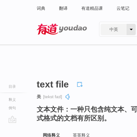
词典
翻译
有道精品课
云笔记
中英
有道 - 网易旗下搜索
text file
目录
美
[tekst faɪl]
释义
文本文件：一种只包含纯文本、
例句
式格式的文档有所区别。
go
top
网络释义
英英释义