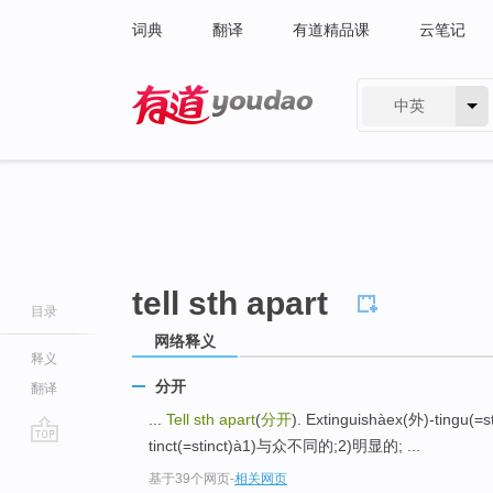
词典
翻译
有道精品课
云笔记
中英
有道 - 网易旗下搜索
tell sth apart
目录
网络释义
释义
分开
翻译
...
Tell sth apart
(
分开
). Extinguishàex(外)-tingu
tinct(=stinct)à1)与众不同的;2)明显的; ...
go
基于39个网页
-
相关网页
top