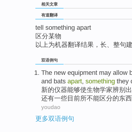
相关文章
top
有道翻译
tell something apart
区分某物
以上为机器翻译结果，长、整句
双语例句
The
new
equipment
may
allow
and
bats
apart
,
something
they
新的
仪器
能够
使
生物学家
辨别
出
还有
一些
目前
所
不能
区分
的东西
youdao
更多双语例句