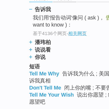
top
告诉我
我们用'报告动词'像问 ( ask )，
want to know )：
基于4136个网页
-
相关网页
潘玮柏
说说看
你说
短语
Tell Me Why
告诉我为什么 ; 美国
诉我真相
Don't Tell Me
闭上你的嘴 ; 不要告
Tell Me Your Wish
说出你愿望 ; 
愿望吧