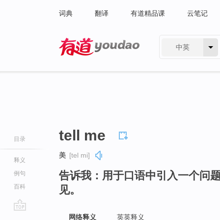
词典
翻译
有道精品课
云笔记
中英
有道 - 网易旗下搜索
tell me
目录
美
[tel mi]
释义
告诉我：用于口语中引入一个问
例句
百科
见。
go
网络释义
英英释义