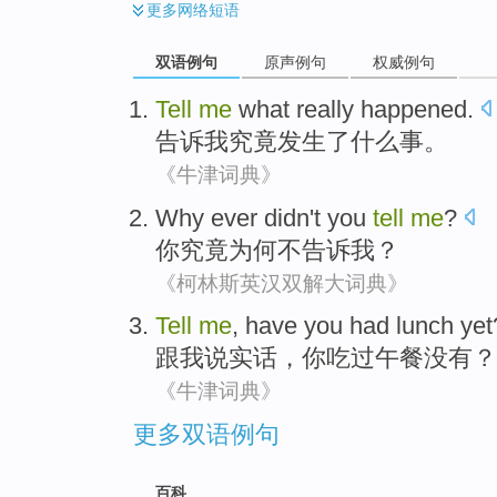
更多
网络短语
双语例句
原声例句
权威例句
Tell
me
what
really
happened
.
告诉
我
究竟
发生
了
什么
事。
《牛津词典》
Why
ever
didn't
you
tell
me
?
你
究竟
为何
不
告诉
我？
《柯林斯英汉双解大词典》
Tell
me
, have
you
had lunch
yet
跟
我
说实话，
你
吃
过午餐没有？
《牛津词典》
更多双语例句
百科