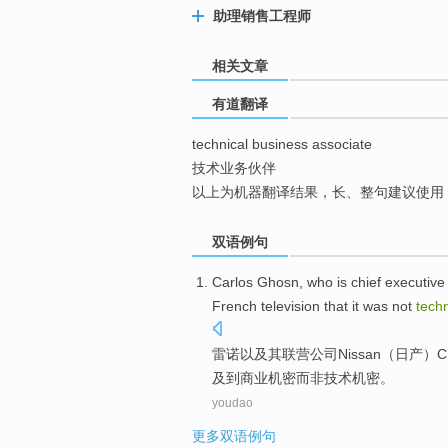
助理销售工程师
top
相关文章
有道翻译
technical business associate
技术业务伙伴
以上为机器翻译结果，长、整句建议使用
双语例句
Carlos
Ghosn
, who is chief executive
French
television
that it was
not
techn
雷诺
以及
其
联营
公司
Nissan（
日产
）C
及到
商业
机密
而非技术
机密。
youdao
更多双语例句