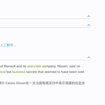
人工翻译
。
 of
Renault
and
its
associate
company
,
Nissan
, said
on
ical
but
business
secrets
that seemed
to
have been sold.
EO Carlos
Ghosn
在
一
次法国
电视采访
中表示泄露的信息
涉