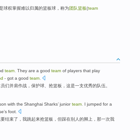
是球权掌握难以归属的篮板球，称为
团队篮板
(
team
od
team
.
They
are
a good
team
of
players
that
play
nd
- got a good
team
.
球员
们
并肩
作战，保护
球
、
抢篮板
，
这
是
一支优秀
的
队伍。
son
with
the Shanghai
Sharks’ junior
team
.
I
jumped
for a
se
’s
foot
.
就要
结束
了，
我
跳起来
抢
篮板，但踩在别人的脚上，那一次我