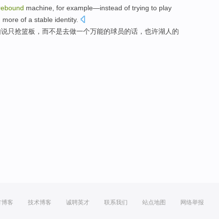
rebound
machine, for
example
—
instead
of trying
to
play
m
more
of
a
stable
identity.
如说
只抢
篮板，
而不是
去
做
一个
万能
的
球员的话，
也许
湖人的
方博客
技术博客
诚聘英才
联系我们
站点地图
网络举报