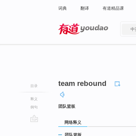
词典
翻译
有道精品课
中
有道 - 网易旗下搜索
team rebound
目录
释义
团队篮板
例句
网络释义
go
top
团队篮板