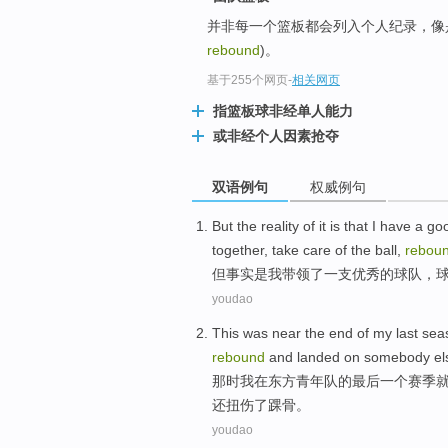
并非每一个篮板都会列入个人纪录，像
rebound
)。
基于255个网页
-
相关网页
指篮板球非经单人能力
或非经个人因素抢夺
双语例句
权威例句
But
the
reality
of it
is
that
I
have
a
go
together
, take care
of
the
ball
,
rebou
但
事实
是
我
带领
了
一支
优秀
的
球队
，
youdao
This was
near the
end
of
my
last
sea
rebound
and
landed on
somebody el
那时
我
在
东方
青年队
的
最后一个
赛季
还扭伤了踝骨。
youdao