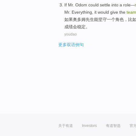
If
Mr.
Odom
could
settle into
a
role
—
Mr.
Everything
,
it would
give the
tea
如果
奥多姆
先生
能
坚守
一
个
角色
，
比
成绩会稳定。
youdao
更多双语例句
关于有道
Investors
有道智选
官