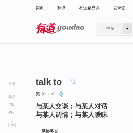
词典
翻译
有道精品课
云笔记
中英
有道 - 网易旗下搜索
talk to
目录
美
[tɔːk tu]
释义
与某人交谈；与某人对话
用法
例句
与某人调情；与某人暧昧
go
网络释义