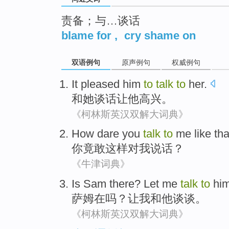
责备；与…谈话
blame for
,
cry shame on
双语例句
原声例句
权威例句
It
pleased
him
to
talk
to
her
.
和
她
谈话
让
他
高兴
。
《柯林斯英汉双解大词典》
How dare
you
talk
to
me
like tha
你
竟敢
这样
对
我
说话
？
《牛津词典》
Is Sam
there
?
Let
me
talk
to
hi
萨姆
在
吗？
让
我
和
他
谈谈
。
《柯林斯英汉双解大词典》