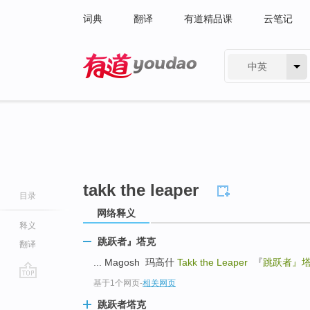
词典
翻译
有道精品课
云笔记
中英
有道 - 网易旗下搜索
takk the leaper
目录
网络释义
释义
跳跃者』塔克
翻译
... Magosh 玛高什
Takk the Leaper
『
跳跃者』
基于1个网页
-
相关网页
go
top
跳跃者塔克