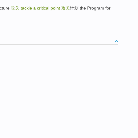
cture
攻关
tackle a critical point
攻关
计划 the Program for