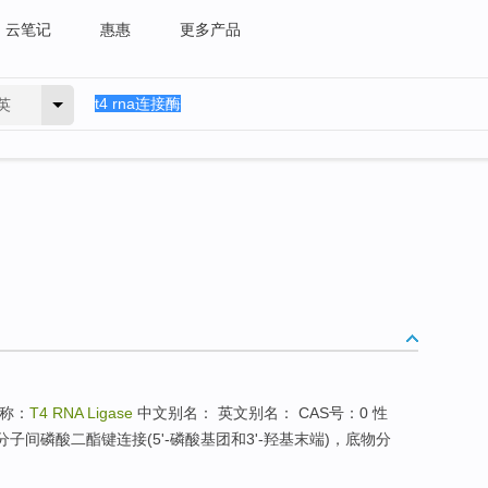
云笔记
惠惠
更多产品
英
称：
T4 RNA Ligase
中文别名： 英文别名： CAS号：0 性
子间磷酸二酯键连接(5'-磷酸基团和3'-羟基末端)，底物分