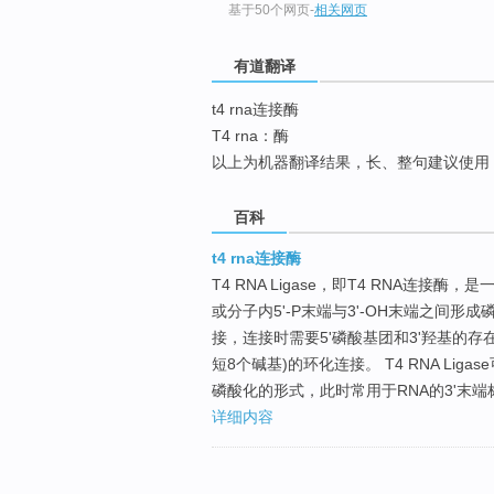
基于50个网页
-
相关网页
top
有道翻译
t4 rna连接酶
T4 rna：酶
以上为机器翻译结果，长、整句建议使用
百科
t4 rna连接酶
T4 RNA Ligase，即T4 RNA连接
或分子内5'-P末端与3'-OH末端之间形成磷
接，连接时需要5'磷酸基团和3'羟基的存
短8个碱基)的环化连接。 T4 RNA Li
磷酸化的形式，此时常用于RNA的3'末端标记
详细内容