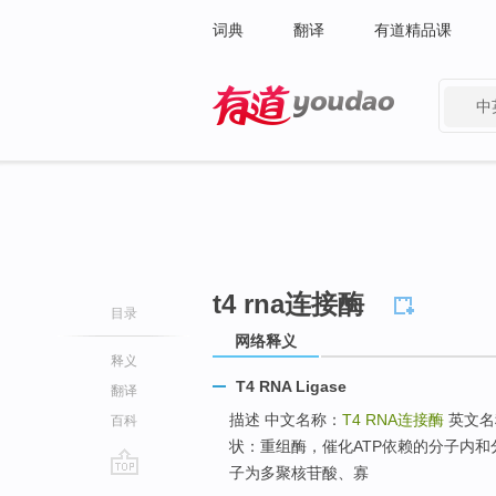
词典
翻译
有道精品课
中
有道 - 网易旗下搜索
t4 rna连接酶
目录
网络释义
释义
T4 RNA Ligase
翻译
描述 中文名称：
T4 RNA连接酶
英文名
百科
状：重组酶，催化ATP依赖的分子内和分
子为多聚核苷酸、寡
go