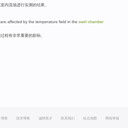
流
室内
流
场
进行
实测
的
结果。
are
affected
by the
temperature
field
in the
swirl
chamber
烧
过程
有
非常重要的
影响
。
方博客
技术博客
诚聘英才
联系我们
站点地图
网络举报