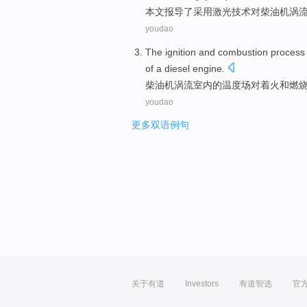
本文报导
了
采用
激光技术对
柴油机
涡
youdao
The
ignition
and
combustion
process
of
a
diesel engine
.
柴油机
涡流
室内
的
温度
场
对
着火
和
燃
youdao
更多双语例句
关于有道
Investors
有道智选
官