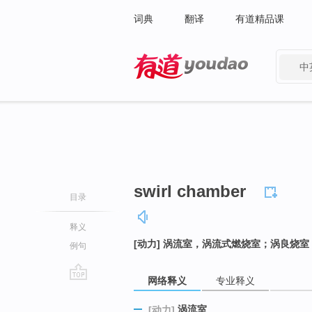
词典
翻译
有道精品课
中
有道 - 网易旗下搜索
swirl chamber
目录
释义
[动力] 涡流室，涡流式燃烧室；涡良烧室
例句
网络释义
专业释义
go
top
涡流室
[动力]