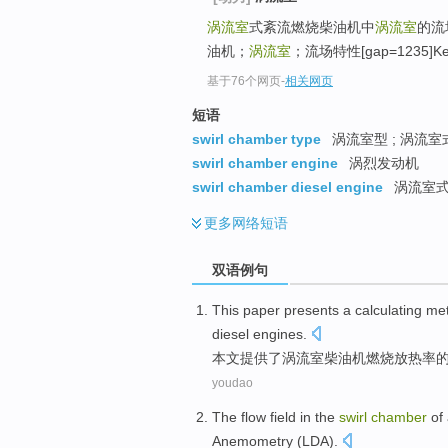
涡流室
式紊流燃烧柴油机中
涡流室
的流
油机；
涡流室
；流场特性[gap=1235]Key w
基于76个网页
-
相关网页
短语
swirl chamber type
涡流室型 ; 涡流室
swirl chamber engine
涡烈发动机
swirl chamber diesel engine
涡流室式
更多
网络短语
双语例句
This paper
presents
a
calculating
me
diesel engines
.
本文
提供
了
涡流
室
柴油机
燃烧
放热
率
youdao
The
flow
field
in
the
swirl
chamber
of
Anemometry (LDA).