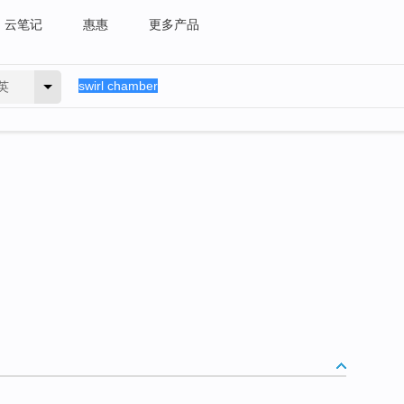
云笔记
惠惠
更多产品
英