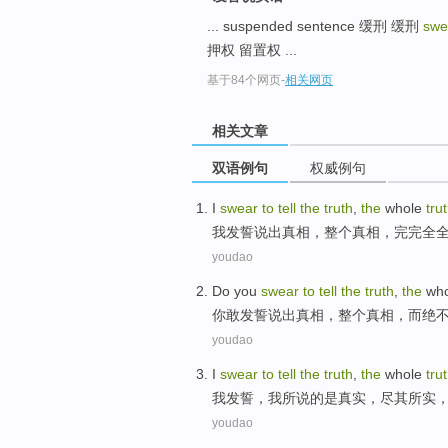
... suspended sentence 缓刑 缓刑
swea
押权 留置权 ...
基于84个网页
-
相关网页
相关文章
双语例句
权威例句
I
swear
to
tell
the
truth
,
the
whole
tru
我
发誓
说出
真相
，
整个
真相，完完全
youdao
Do you
swear
to
tell
the
truth
,
the
who
你
敢发誓
说出
真相
，
整个
真相，
而
绝
youdao
I
swear
to
tell
the
truth
,
the
whole
tru
我
发誓
，
我
所说
的
是
真实
，尽
其
所
实
youdao