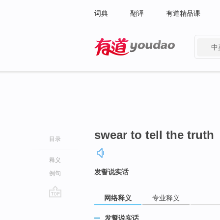
词典
翻译
有道精品课
中
有道 - 网易旗下搜索
swear to tell the truth
目录
释义
发誓说实话
例句
网络释义
专业释义
go
top
发誓说实话