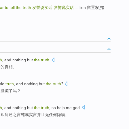
r to tell the truth
发誓说实话
发誓说实话
... lien 留置权,扣
th
, and nothing but
the
truth
.
全的真相。
le
truth
,
and
nothing
but
the
truth
?
不
撒谎
了
吗？
th
,
and
nothing
but
the
truth
, so help
me
god.
，即所述之言纯属实言
并且
无任何
隐瞒
。