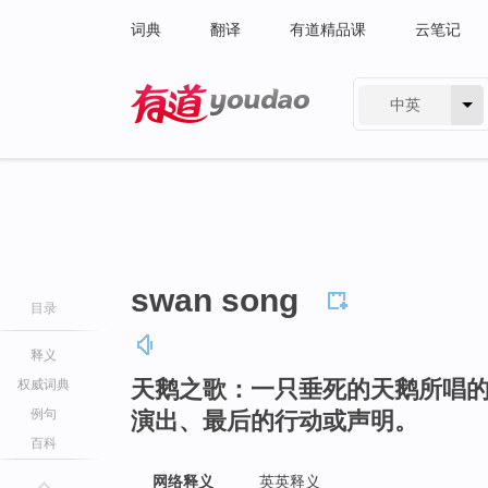
词典
翻译
有道精品课
云笔记
中英
有道 - 网易旗下搜索
swan song
目录
释义
天鹅之歌：一只垂死的天鹅所唱
权威词典
例句
演出、最后的行动或声明。
百科
网络释义
英英释义