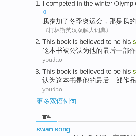
I
competed in
the
winter
Olympi
我
参加
了
冬季
奥运会
，
那
是
我
的
《柯林斯英汉双解大词典》
This book
is believed
to
he his
这本
书
被
公认
为
他的最后一部作
youdao
This book
is
believed
to
be
his
认为
这本
书
是
他
的最后一部作品
youdao
更多双语例句
百科
swan song