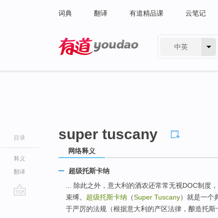
词典
翻译
有道精品课
云笔记
中英
有道 - 网易旗下搜索
super tuscany
目录
网络释义
释义
超级托斯卡纳
翻译
... 除此之外，意大利的酒农还常常无视DOC制
束缚。
超级托斯卡纳
（
Super Tuscany
）就是一个
go
于严厉的法规（根据意大利的产区法律，酿造托斯卡纳
top