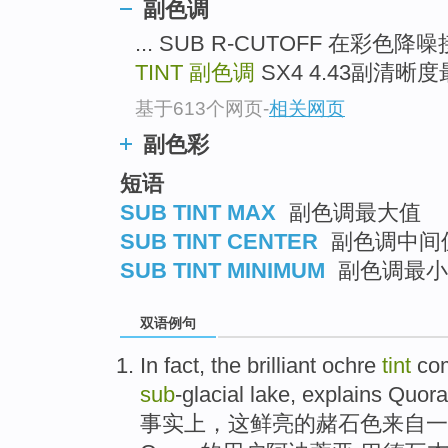
副色调
... SUB R-CUTOFF 在
TINT
副色调
SX4 4.43副清晰度最
基于613个网页
-
相关网页
副色彩
短语
SUB TINT MAX
副色调最大值
SUB TINT CENTER
副色调中间
SUB TINT MINIMUM
副色调最小
双语例句
In fact
,
the
brilliant
ochre
tint
co
sub
-glacial
lake
,
explains Quora
事实上
，
这
鲜亮的
赭石色
来自
一