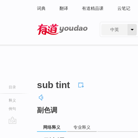
词典
翻译
有道精品课
云笔记
中英
有道 - 网易旗下搜索
sub tint
目录
释义
副色调
例句
网络释义
专业释义
go
top