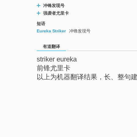
冲锋发现号
强袭者尤里卡
短语
Eureka Striker
冲锋发现号
有道翻译
striker eureka
前锋尤里卡
以上为机器翻译结果，长、整句