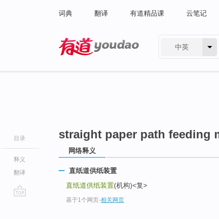
词典
翻译
有道精品课
云笔记
中英
有道 - 网易旗下搜索
straight paper path feeding
目录
网络释义
释义
直纸道供纸装置
翻译
直纸道供纸装置
(机构)<复>
基于1个网页
-
相关网页
go
top